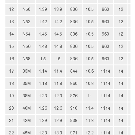
12
N50
1.39
13.9
836
10.5
960
12
3
13
N52
1.42
14.2
836
10.5
960
12
3
14
N54
1.45
14.5
836
10.5
960
12
4
15
N56
1.48
14.8
836
10.5
960
12
4
16
N58
1.5
15
836
10.5
960
12
4
17
33M
1.14
11.4
844
10.6
1114
14
2
18
35M
1.18
11.8
860
10.8
1114
14
2
19
38M
1.23
12.3
876
11
1114
14
2
20
40M
1.26
12.6
910
11.4
1114
14
3
21
42M
1.29
12.9
938
11.8
1114
14
3
22
45M
1.33
13.3
971
12.2
1114
14
3