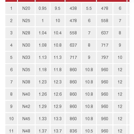
1
N20
0.95
9.5
438
5.5
478
6
1
2
N25
1
10
478
6
558
7
1
3
N28
1.04
10.4
558
7
637
8
2
4
N30
1.08
10.8
637
8
717
9
2
5
N33
1.13
11.3
717
9
797
10
2
6
N35
1.18
11.8
860
10.8
960
12
2
7
N38
1.23
12.3
860
10.8
960
12
2
8
N40
1.26
12.6
860
10.8
960
12
3
9
N42
1.29
12.9
860
10.8
960
12
3
10
N45
1.33
13.3
860
10.8
960
12
3
11
N48
1.37
13.7
836
10.5
960
12
3