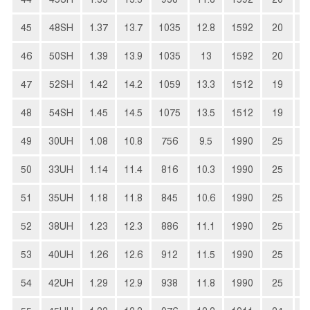
45
48SH
1.37
13.7
1035
12.8
1592
20
3
46
50SH
1.39
13.9
1035
13
1592
20
3
47
52SH
1.42
14.2
1059
13.3
1512
19
3
48
54SH
1.45
14.5
1075
13.5
1512
19
4
49
30UH
1.08
10.8
756
9.5
1990
25
2
50
33UH
1.14
11.4
816
10.3
1990
25
2
51
35UH
1.18
11.8
845
10.6
1990
25
2
52
38UH
1.23
12.3
886
11.1
1990
25
2
53
40UH
1.26
12.6
912
11.5
1990
25
3
54
42UH
1.29
12.9
938
11.8
1990
25
3