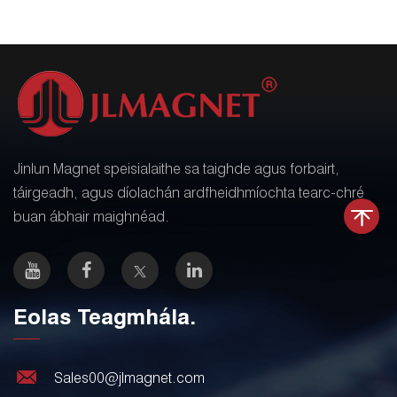
Jinlun Magnet speisialaithe sa taighde agus forbairt,
táirgeadh, agus díolachán ardfheidhmíochta tearc-chré
buan ábhair maighnéad.
Eolas Teagmhála.
Sales00@jlmagnet.com