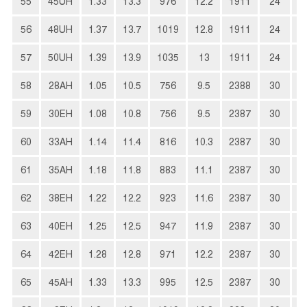
55
45UH
1.33
13.3
976
12.2
1911
24
3
56
48UH
1.37
13.7
1019
12.8
1911
24
3
57
50UH
1.39
13.9
1035
13
1911
24
3
58
28AH
1.05
10.5
756
9.5
2388
30
2
59
30EH
1.08
10.8
756
9.5
2387
30
2
60
33AH
1.14
11.4
816
10.3
2387
30
2
61
35AH
1.18
11.8
883
11.1
2387
30
2
62
38EH
1.22
12.2
923
11.6
2387
30
2
63
40EH
1.25
12.5
947
11.9
2387
30
2
64
42EH
1.28
12.8
971
12.2
2387
30
3
65
45AH
1.33
13.3
995
12.5
2387
30
3