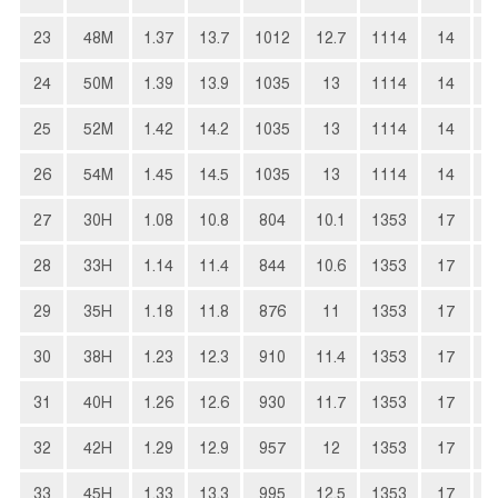
23
48M
1.37
13.7
1012
12.7
1114
14
3
24
50M
1.39
13.9
1035
13
1114
14
3
25
52M
1.42
14.2
1035
13
1114
14
3
26
54M
1.45
14.5
1035
13
1114
14
4
27
30H
1.08
10.8
804
10.1
1353
17
2
28
33H
1.14
11.4
844
10.6
1353
17
2
29
35H
1.18
11.8
876
11
1353
17
2
30
38H
1.23
12.3
910
11.4
1353
17
2
31
40H
1.26
12.6
930
11.7
1353
17
3
32
42H
1.29
12.9
957
12
1353
17
3
33
45H
1.33
13.3
995
12.5
1353
17
3