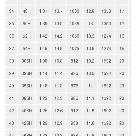
34
48H
1.37
13.7
1000
12.8
1353
17
3
35
50H
1.39
13.9
1035
13
1353
17
3
36
52H
1.42
14.2
1050
13.3
1274
16
3
37
54H
1.45
14.5
1075
13.5
1274
16
4
38
30SH
1.08
10.8
812
10.2
1592
20
2
39
33SH
1.14
11.4
836
10.5
1592
20
2
40
35SH
1.18
11.8
876
11
1592
20
2
41
38SH
1.23
12.3
886
11.1
1592
20
2
42
40SH
1.26
12.6
912
11.5
1592
20
3
43
42SH
1.29
12.9
938
11.8
1592
20
3
44
45SH
1.33
13.3
938
11.8
1592
20
3