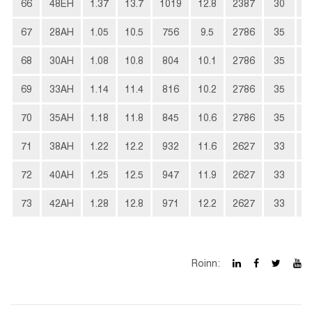
66
48EH
1.37
13.7
1019
12.8
2387
30
3
67
28AH
1.05
10.5
756
9.5
2786
35
2
68
30AH
1.08
10.8
804
10.1
2786
35
2
69
33AH
1.14
11.4
816
10.2
2786
35
2
70
35AH
1.18
11.8
845
10.6
2786
35
2
71
38AH
1.22
12.2
932
11.6
2627
33
2
72
40AH
1.25
12.5
947
11.9
2627
33
2
73
42AH
1.28
12.8
971
12.2
2627
33
3
Roinn: