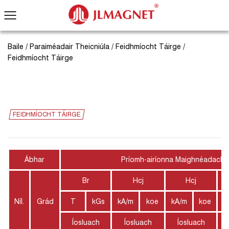
Baile
/
Paraiméadair Theicniúla
/
Feidhmíocht Táirge
/
Feidhmíocht Táirge
FEIDHMÍOCHT TÁIRGE
Ábhar
Príomh-airíonna Maighnéadacha
Br
Hcj
Hcj
Níl.
Grád
T
kGs
kA/m
koe
kA/m
koe
Íosluach
Íosluach
Íosluach