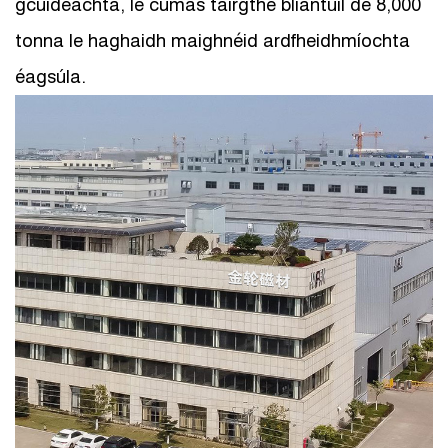
gcuideachta, le cumas táirgthe bliantúil de 8,000
tonna le haghaidh maighnéid ardfheidhmíochta
éagsúla.