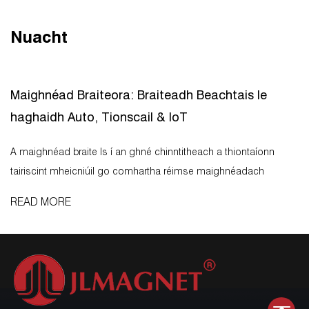
Nuacht
Maighnéad Braiteora: Braiteadh Beachtais le
haghaidh Auto, Tionscail & IoT
A maighnéad braite Is í an ghné chinntitheach a thiontaíonn
tairiscint mheicniúil go comhartha réimse maighnéadach
inmhínithe, a chinneann go díreach cruinneas, iontaofacht agus
READ MORE
fad saoil na gcóras tomhais éadadhaill, luas agus uillinne. Gan
m...