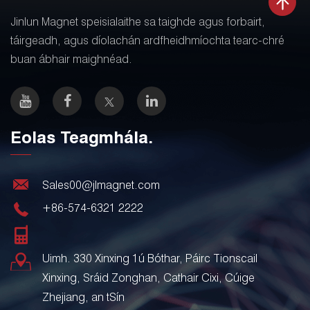
Jinlun Magnet speisialaithe sa taighde agus forbairt,
táirgeadh, agus díolachán ardfheidhmíochta tearc-chré
buan ábhair maighnéad.
Eolas Teagmhála.
Sales00@jlmagnet.com
+86-574-6321 2222
Uimh. 330 Xinxing 1ú Bóthar, Páirc Tionscail
Xinxing, Sráid Zonghan, Cathair Cixi, Cúige
Zhejiang, an tSín