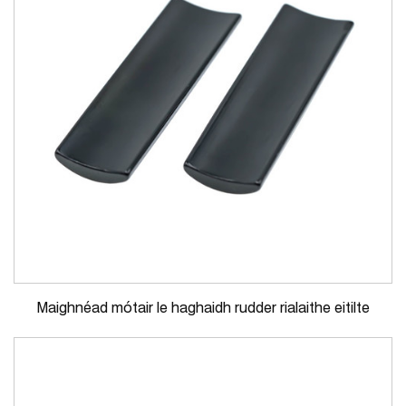
Maighnéad mótair le haghaidh rudder rialaithe eitilte