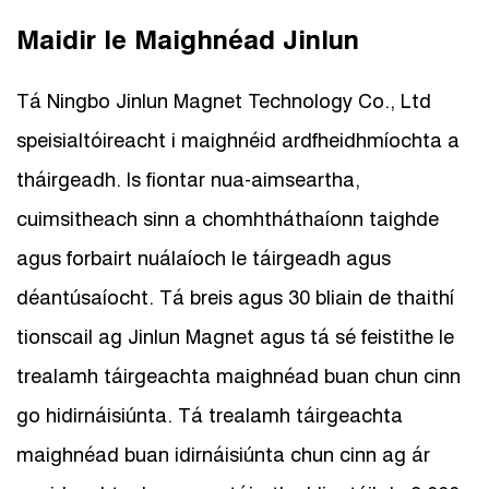
Maidir le Maighnéad Jinlun
Tá Ningbo Jinlun Magnet Technology Co., Ltd
speisialtóireacht i maighnéid ardfheidhmíochta a
tháirgeadh. Is fiontar nua-aimseartha,
cuimsitheach sinn a chomhtháthaíonn taighde
agus forbairt nuálaíoch le táirgeadh agus
déantúsaíocht. Tá breis agus 30 bliain de thaithí
tionscail ag Jinlun Magnet agus tá sé feistithe le
trealamh táirgeachta maighnéad buan chun cinn
go hidirnáisiúnta. Tá trealamh táirgeachta
maighnéad buan idirnáisiúnta chun cinn ag ár