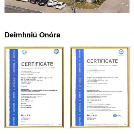
Deimhniú Onóra