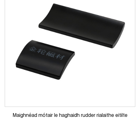
Maighnéad mótair le haghaidh rudder rialaithe eitilte