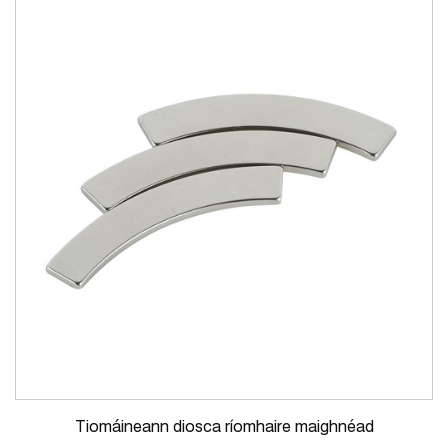
Tiomáineann diosca ríomhaire maighnéad