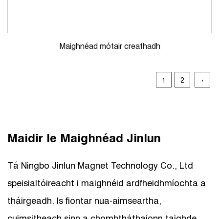
Maighnéad mótair creathadh
1
2
›
Maidir le Maighnéad Jinlun
Tá Ningbo Jinlun Magnet Technology Co., Ltd
speisialtóireacht i maighnéid ardfheidhmíochta a
tháirgeadh. Is fiontar nua-aimseartha,
cuimsitheach sinn a chomhtháthaíonn taighde