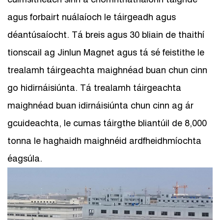
agus forbairt nuálaíoch le táirgeadh agus
déantúsaíocht. Tá breis agus 30 bliain de thaithí
tionscail ag Jinlun Magnet agus tá sé feistithe le
trealamh táirgeachta maighnéad buan chun cinn
go hidirnáisiúnta. Tá trealamh táirgeachta
maighnéad buan idirnáisiúnta chun cinn ag ár
gcuideachta, le cumas táirgthe bliantúil de 8,000
tonna le haghaidh maighnéid ardfheidhmíochta
éagsúla.