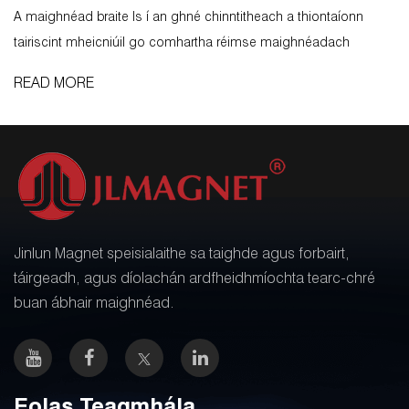
A maighnéad braite Is í an ghné chinntitheach a thiontaíonn
tairiscint mheicniúil go comhartha réimse maighnéadach
inmhínithe, a chinneann go díreach cruinneas, iontaofacht agus
READ MORE
fad saoil na gcóras tomhais éadadhaill, luas agus uillinne. Gan
m...
Jinlun Magnet speisialaithe sa taighde agus forbairt,
táirgeadh, agus díolachán ardfheidhmíochta tearc-chré
buan ábhair maighnéad.
Eolas Teagmhála.