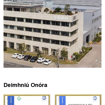
Deimhniú Onóra