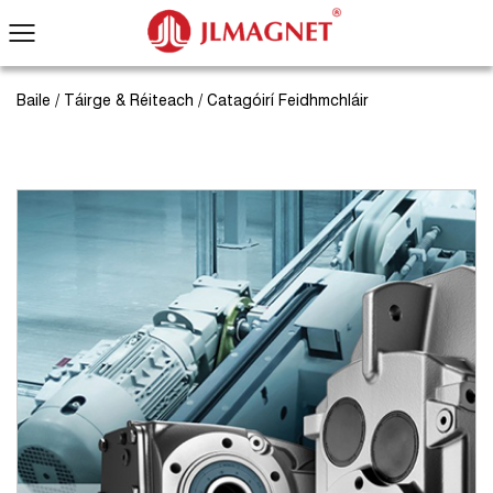
Baile
/
Táirge & Réiteach
/
Catagóirí Feidhmchláir