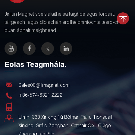
Jinlun Magnet speisialaithe sa taighde agus forbairt,
táirgeadh, agus díolachán ardfheidhmíochta tearc-chré
buan ábhair maighnéad.
Eolas Teagmhála.
Sales00@jlmagnet.com
+86-574-6321 2222
Uimh. 330 Xinxing 1ú Bóthar, Páirc Tionscail
Xinxing, Sráid Zonghan, Cathair Cixi, Cúige
Zhejiang, an tSín