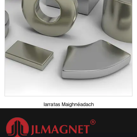
Iarratas Maighnéadach